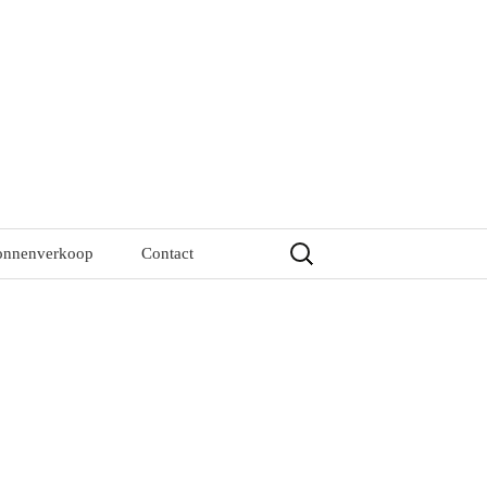
Zoeken
onnenverkoop
Contact
naar: