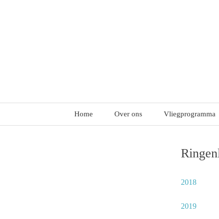
Ga
naar
de
inhoud
Home
Over ons
Vliegprogramma
Ringenl
2018
2019