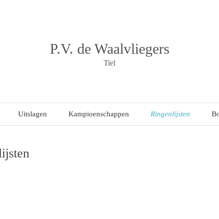
P.V. de Waalvliegers
Tiel
Uitslagen
Kampioenschappen
Ringenlijsten
B
Uitslagen 2022
Ringenlijst 2022
ijsten
Teletekst noteringen
Ringenlijst 2021
Ringenlijst 2020
Ringenlijst 2019